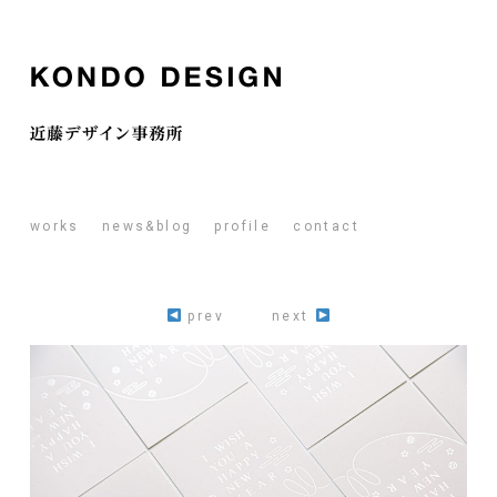
works
news&blog
profile
contact
prev
next