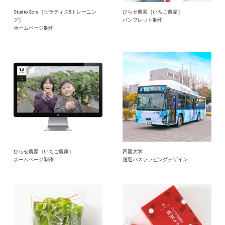
Studio Sora［ピラティス&トレーニン
ひらせ農園［いちご農家］
グ］
パンフレット制作
ホームページ制作
ひらせ農園［いちご農家］
四国大学
ホームページ制作
送迎バスラッピングデザイン