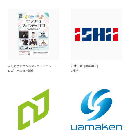
かもじまサブカルフェスティバル
石井工業［鋼板加工］
ロゴ・ポスター制作
VI制作