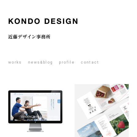
works
news&blog
profile
contact