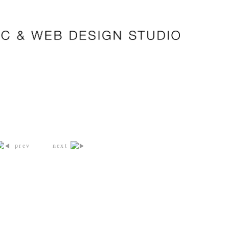
prev
next