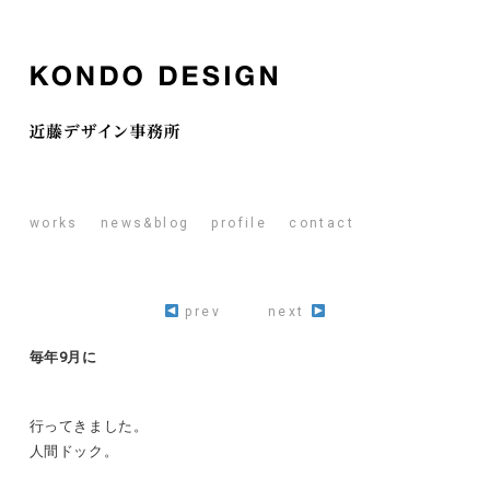
works
news&blog
profile
contact
prev
next
毎年9月に
行ってきました。
人間ドック。