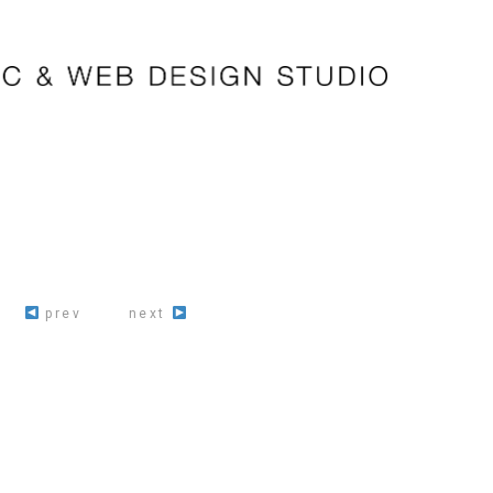
prev
next