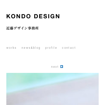
works
news&blog
profile
contact
next