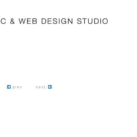
prev
next