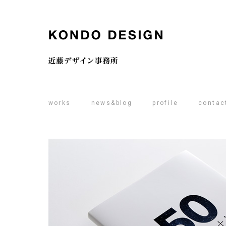
works
news&blog
profile
contac