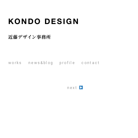
works
news&blog
profile
contact
next