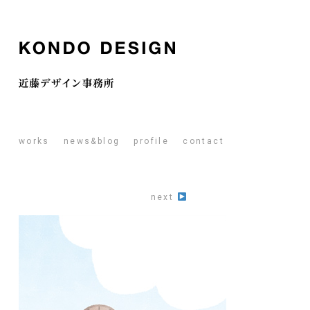
works
news&blog
profile
contact
next